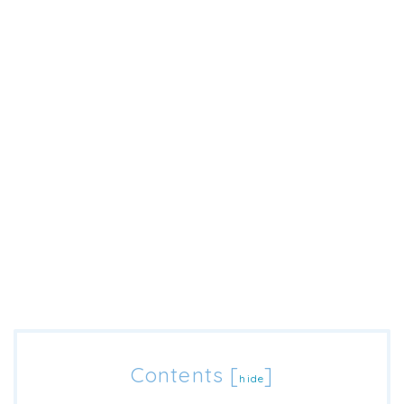
Contents
[
]
hide