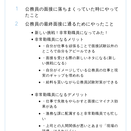
公務員の面接に落ちまくっていた時にやって
たこと
公務員の最終面接に通るためにやったこと
新しい挑戦！非常勤職員になってみた！
非常勤職員になるメリット
・自分が仕事を頑張ることで面接試験以外の
ところで自分をアピールできる
・面接を受ける際の新しいネタになる(新し
い挑戦になる)
・自分がイメージしている公務員の仕事と現
実のギャップを埋めれる
・給料を貰いながら公務員試験対策ができる
非常勤職員になるデメリット
・仕事で失敗をやらかすと面接にマイナス効
果がある
・激務な課に配属すると非常勤職員でも忙し
い
・上司との人間関係が悪いとあまり「現場の
評価」はされにくい